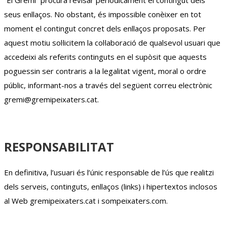
“El Gremi” procura revisar periòdicament el contingut dels
seus enllaços. No obstant, és impossible conèixer en tot
moment el contingut concret dels enllaços proposats. Per
aquest motiu sol·licitem la col·laboració de qualsevol usuari que
accedeixi als referits continguts en el supòsit que aquests
poguessin ser contraris a la legalitat vigent, moral o ordre
públic, informant-nos a través del següent correu electrònic
gremi@gremipeixaters.cat.
RESPONSABILITAT
En definitiva, l’usuari és l’únic responsable de l’ús que realitzi
dels serveis, continguts, enllaços (links) i hipertextos inclosos
al Web gremipeixaters.cat i sompeixaters.com.