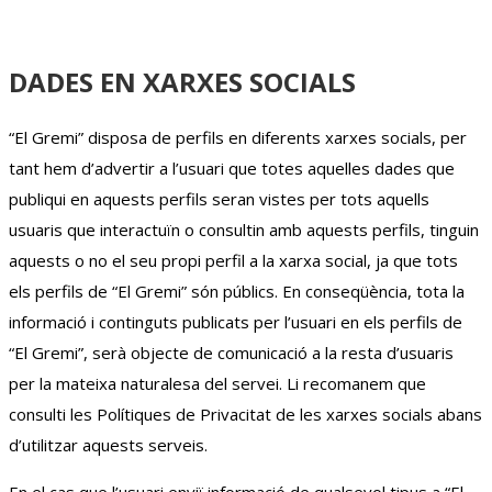
DADES EN XARXES SOCIALS
“El Gremi” disposa de perfils en diferents xarxes socials, per
tant hem d’advertir a l’usuari que totes aquelles dades que
publiqui en aquests perfils seran vistes per tots aquells
usuaris que interactuïn o consultin amb aquests perfils, tinguin
aquests o no el seu propi perfil a la xarxa social, ja que tots
els perfils de “El Gremi” són públics. En conseqüència, tota la
informació i continguts publicats per l’usuari en els perfils de
“El Gremi”, serà objecte de comunicació a la resta d’usuaris
per la mateixa naturalesa del servei. Li recomanem que
consulti les Polítiques de Privacitat de les xarxes socials abans
d’utilitzar aquests serveis.
En el cas que l’usuari enviï informació de qualsevol tipus a “El