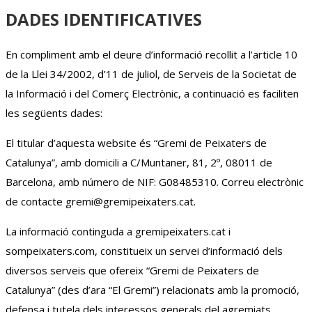
DADES IDENTIFICATIVES
En compliment amb el deure d’informació recollit a l’article 10
de la Llei 34/2002, d’11 de juliol, de Serveis de la Societat de
la Informació i del Comerç Electrònic, a continuació es faciliten
les següents dades:
El titular d’aquesta website és “Gremi de Peixaters de
Catalunya”, amb domicili a C/Muntaner, 81, 2º, 08011 de
Barcelona, amb número de NIF: G08485310. Correu electrònic
de contacte gremi@gremipeixaters.cat.
La informació continguda a gremipeixaters.cat i
sompeixaters.com, constitueix un servei d’informació dels
diversos serveis que ofereix “Gremi de Peixaters de
Catalunya” (des d’ara “El Gremi”) relacionats amb la promoció,
defensa i tutela dels interessos generals del agremiats.