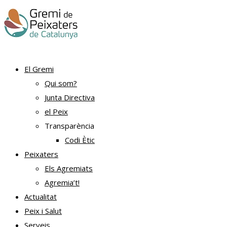
El Gremi
Qui som?
Junta Directiva
el Peix
Transparència
Codi Ètic
Peixaters
Els Agremiats
Agremia’t!
Actualitat
Peix i Salut
Serveis