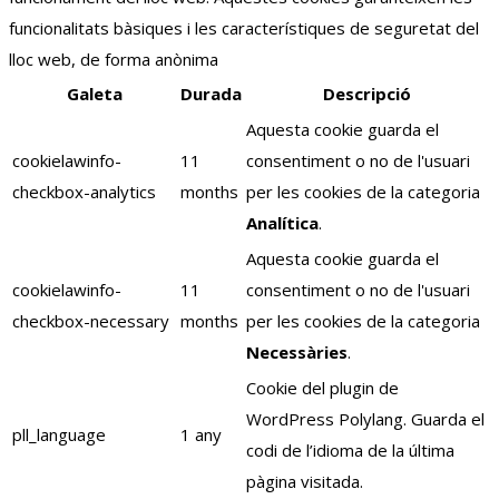
funcionalitats bàsiques i les característiques de seguretat del
lloc web, de forma anònima
Galeta
Durada
Descripció
Aquesta cookie guarda el
cookielawinfo-
11
consentiment o no de l'usuari
checkbox-analytics
months
per les cookies de la categoria
Analítica
.
Aquesta cookie guarda el
cookielawinfo-
11
consentiment o no de l'usuari
checkbox-necessary
months
per les cookies de la categoria
Necessàries
.
Cookie del plugin de
WordPress Polylang. Guarda el
pll_language
1 any
codi de l’idioma de la última
pàgina visitada.