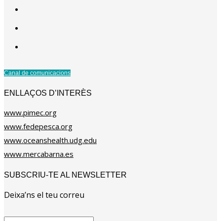
Canal de comunicacions
ENLLAÇOS D’INTERÈS
www.pimec.org
www.fedepesca.org
www.oceanshealth.udg.edu
www.mercabarna.es
SUBSCRIU-TE AL NEWSLETTER
Deixa’ns el teu correu