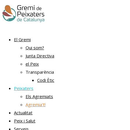
El Gremi
Qui som?
Junta Directiva
el Peix
Transparència
Codi Ètic
Peixaters
Els Agremiats
Agremia’t!
Actualitat
Peix i Salut
Serveis