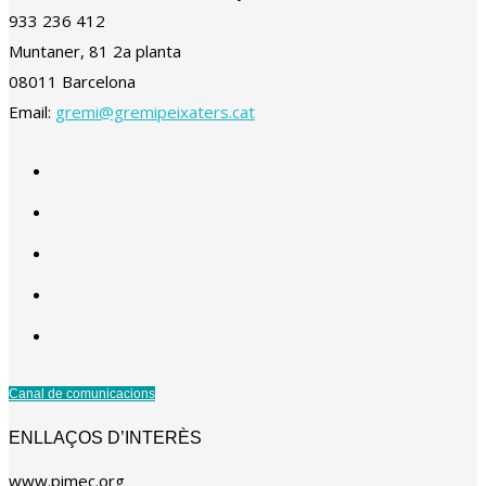
933 236 412
Muntaner, 81 2a planta
08011 Barcelona
Email:
gremi@gremipeixaters.cat
Canal de comunicacions
ENLLAÇOS D’INTERÈS
www.pimec.org