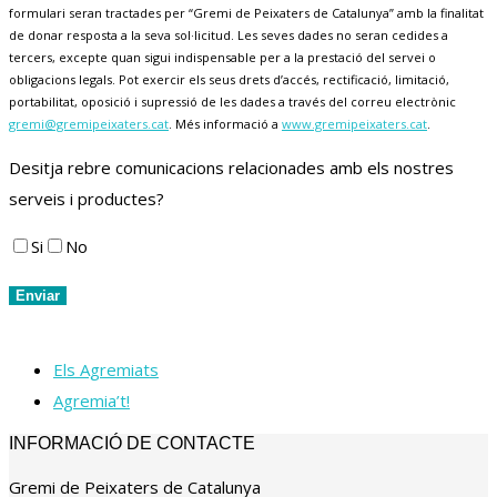
formulari seran tractades per “Gremi de Peixaters de Catalunya” amb la finalitat
de donar resposta a la seva sol·licitud. Les seves dades no seran cedides a
tercers, excepte quan sigui indispensable per a la prestació del servei o
obligacions legals. Pot exercir els seus drets d’accés, rectificació, limitació,
portabilitat, oposició i supressió de les dades a través del correu electrònic
gremi@gremipeixaters.cat
. Més informació a
www.gremipeixaters.cat
.
Desitja rebre comunicacions relacionades amb els nostres
serveis i productes?
Si
No
Els Agremiats
Agremia’t!
INFORMACIÓ DE CONTACTE
Gremi de Peixaters de Catalunya