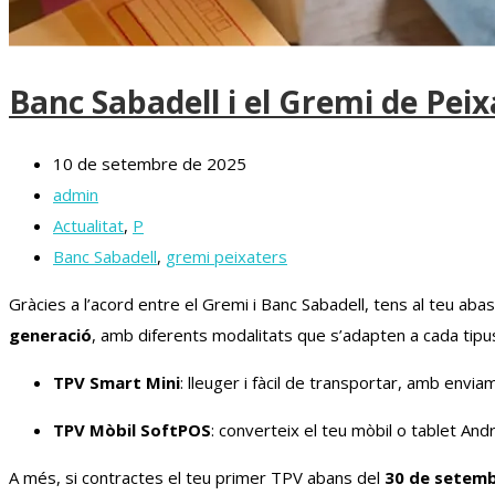
Banc Sabadell i el Gremi de Peix
10 de setembre de 2025
admin
Actualitat
,
P
Banc Sabadell
,
gremi peixaters
Gràcies a l’acord entre el Gremi i Banc Sabadell, tens al teu ab
generació
, amb diferents modalitats que s’adapten a cada tip
TPV Smart Mini
: lleuger i fàcil de transportar, amb envia
TPV Mòbil SoftPOS
: converteix el teu mòbil o tablet And
A més, si contractes el teu primer TPV abans del
30 de setem