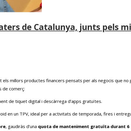
aters de Catalunya, junts pels mil
ast els millors productes financers pensats per als negocis que no
us de comerç:
ment de tiquet digital i descàrrega d’apps gratuïtes.
roid en un TPV, ideal per a activitats de temporada, fires i entregu
bre
, gaudiràs d’una
quota de manteniment gratuïta durant 6