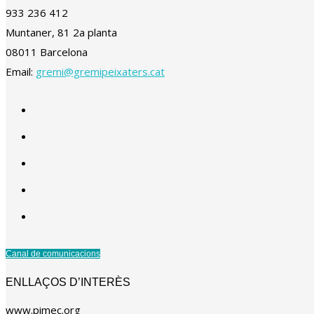
933 236 412
Muntaner, 81 2a planta
08011 Barcelona
Email:
gremi@gremipeixaters.cat
Canal de comunicacions
ENLLAÇOS D’INTERÈS
www.pimec.org