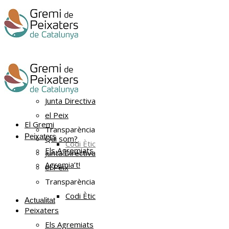
El Gremi
Qui som?
Junta Directiva
el Peix
El Gremi
Transparència
Peixaters
Qui som?
Codi Ètic
Els Agremiats
Junta Directiva
Agremia’t!
el Peix
Transparència
Codi Ètic
Actualitat
Peixaters
Els Agremiats