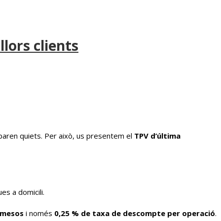
lors clients
 paren quiets. Per això, us presentem el
TPV d’última
es a domicili.
 mesos
i només
0,25 % de taxa de descompte per operació
.