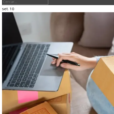
set.
10