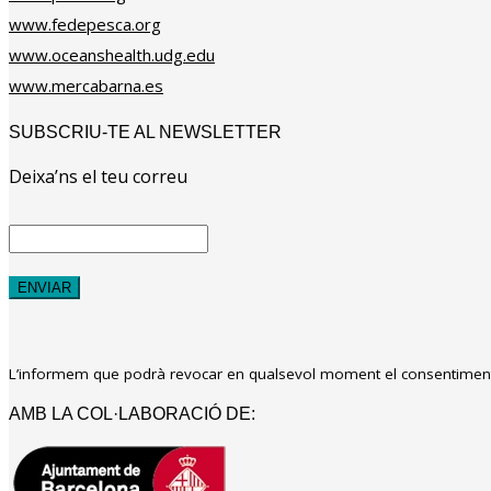
www.fedepesca.org
www.oceanshealth.udg.edu
www.mercabarna.es
SUBSCRIU-TE AL NEWSLETTER
Deixa’ns el teu correu
L’informem que podrà revocar en qualsevol moment el consentiment 
AMB LA COL·LABORACIÓ DE: