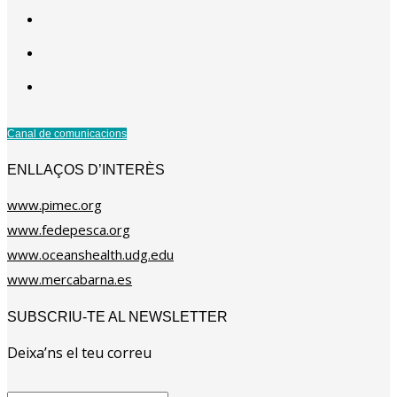
Canal de comunicacions
ENLLAÇOS D’INTERÈS
www.pimec.org
www.fedepesca.org
www.oceanshealth.udg.edu
www.mercabarna.es
SUBSCRIU-TE AL NEWSLETTER
Deixa’ns el teu correu