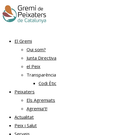
El Gremi
Qui som?
Junta Directiva
el Peix
Transparència
Codi Ètic
Peixaters
Els Agremiats
Agremia’t!
Actualitat
Peix i Salut
Serveis