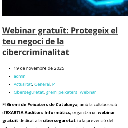
Webinar gratuït: Protegeix el
teu negoci de la
cibercriminalitat
19 de novembre de 2025
admin
Actualitat
,
General
,
P
Ciberseguretat
,
gremi peixaters
,
Webinar
El
Gremi de Peixaters de Catalunya
, amb la col·laboració
d’
EXARTIA Auditors Informàtics
, organitza un
webinar
gratuït
dedicat a la
ciberseguretat
i a la prevenció del