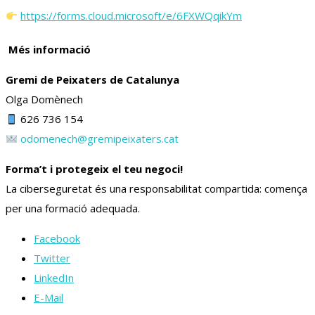
https://forms.cloud.microsoft/e/6FXWQqikYm
Més informació
Gremi de Peixaters de Catalunya
Olga Domènech
626 736 154
odomenech@gremipeixaters.cat
Forma’t i protegeix el teu negoci!
La ciberseguretat és una responsabilitat compartida: comença
per una formació adequada.
Facebook
Twitter
LinkedIn
E-Mail