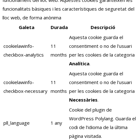
funcionament del lloc web. Aquestes cookies garanteixen les
funcionalitats bàsiques i les característiques de seguretat del
lloc web, de forma anònima
Galeta
Durada
Descripció
Aquesta cookie guarda el
cookielawinfo-
11
consentiment o no de l'usuari
checkbox-analytics
months
per les cookies de la categoria
Analítica
.
Aquesta cookie guarda el
cookielawinfo-
11
consentiment o no de l'usuari
checkbox-necessary
months
per les cookies de la categoria
Necessàries
.
Cookie del plugin de
WordPress Polylang. Guarda el
pll_language
1 any
codi de l’idioma de la última
pàgina visitada.