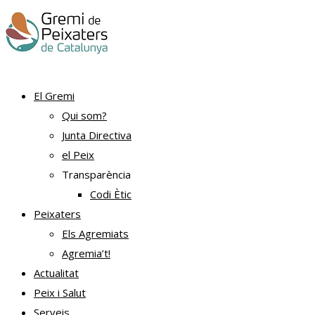
El Gremi
Qui som?
Junta Directiva
el Peix
Transparència
Codi Ètic
Peixaters
Els Agremiats
Agremia’t!
Actualitat
Peix i Salut
Serveis