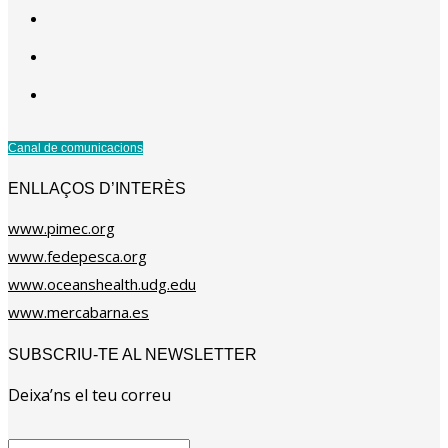
Canal de comunicacions
ENLLAÇOS D’INTERÈS
www.pimec.org
www.fedepesca.org
www.oceanshealth.udg.edu
www.mercabarna.es
SUBSCRIU-TE AL NEWSLETTER
Deixa’ns el teu correu