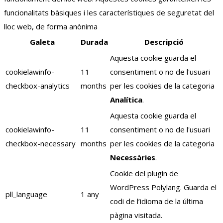
funcionalitats bàsiques i les característiques de seguretat del
lloc web, de forma anònima
Galeta
Durada
Descripció
Aquesta cookie guarda el
cookielawinfo-
11
consentiment o no de l'usuari
checkbox-analytics
months
per les cookies de la categoria
Analítica
.
Aquesta cookie guarda el
cookielawinfo-
11
consentiment o no de l'usuari
checkbox-necessary
months
per les cookies de la categoria
Necessàries
.
Cookie del plugin de
WordPress Polylang. Guarda el
pll_language
1 any
codi de l’idioma de la última
pàgina visitada.