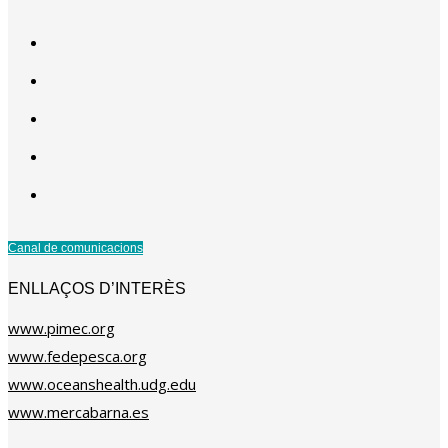
Canal de comunicacions
ENLLAÇOS D’INTERÈS
www.pimec.org
www.fedepesca.org
www.oceanshealth.udg.edu
www.mercabarna.es