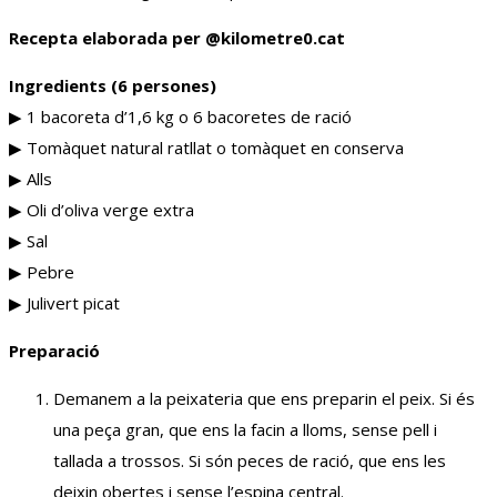
Recepta elaborada per @‌kilometre0.cat
Ingredients (6 persones)
▶︎ 1 bacoreta d’1,6 kg o 6 bacoretes de ració
▶︎ Tomàquet natural ratllat o tomàquet en conserva
▶︎ Alls
▶︎ Oli d’oliva verge extra
▶︎ Sal
▶︎ Pebre
▶︎ Julivert picat
Preparació
Demanem a la peixateria que ens preparin el peix. Si és
una peça gran, que ens la facin a lloms, sense pell i
tallada a trossos. Si són peces de ració, que ens les
deixin obertes i sense l’espina central.