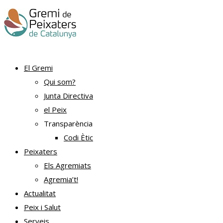
El Gremi
Qui som?
Junta Directiva
el Peix
Transparència
Codi Ètic
Peixaters
Els Agremiats
Agremia’t!
Actualitat
Peix i Salut
Serveis