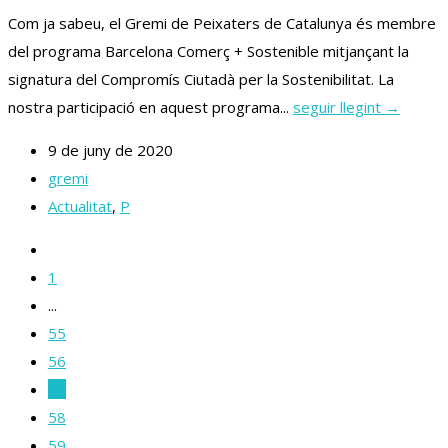
Com ja sabeu, el Gremi de Peixaters de Catalunya és membre
del programa Barcelona Comerç + Sostenible mitjançant la
signatura del Compromís Ciutadà per la Sostenibilitat. La
nostra participació en aquest programa...
seguir llegint →
9 de juny de 2020
gremi
Actualitat
,
P
1
...
55
56
57
58
59