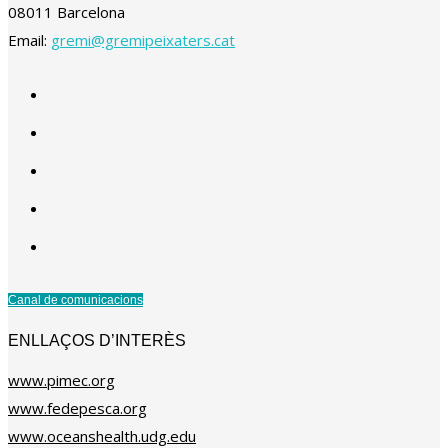
08011 Barcelona
Email:
gremi@gremipeixaters.cat
Canal de comunicacions
ENLLAÇOS D’INTERÈS
www.pimec.org
www.fedepesca.org
www.oceanshealth.udg.edu