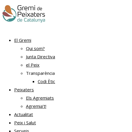
El Gremi
Qui som?
Junta Directiva
el Peix
Transparència
Codi Ètic
Peixaters
Els Agremiats
Agremia’t!
Actualitat
Peix i Salut
Serveis