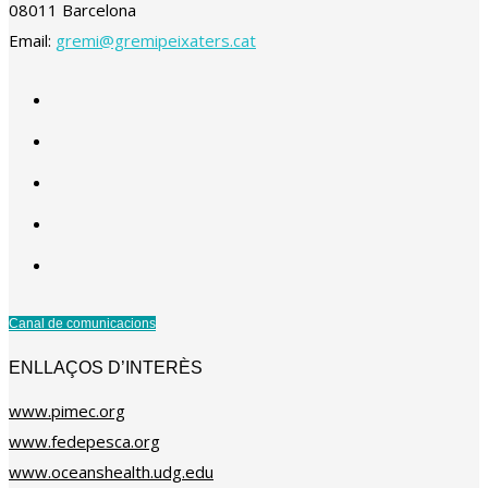
08011 Barcelona
Email:
gremi@gremipeixaters.cat
Canal de comunicacions
ENLLAÇOS D’INTERÈS
www.pimec.org
www.fedepesca.org
www.oceanshealth.udg.edu