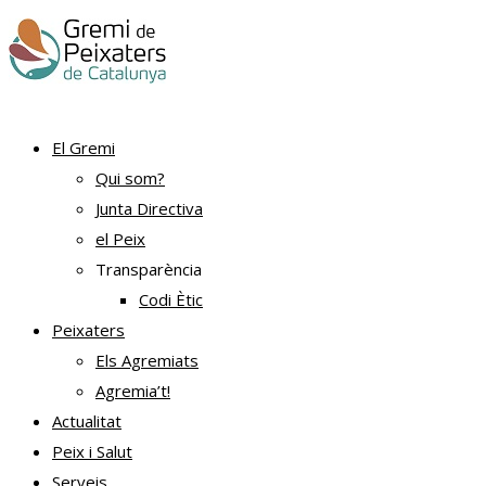
El Gremi
Qui som?
Junta Directiva
el Peix
Transparència
Codi Ètic
Peixaters
Els Agremiats
Agremia’t!
Actualitat
Peix i Salut
Serveis