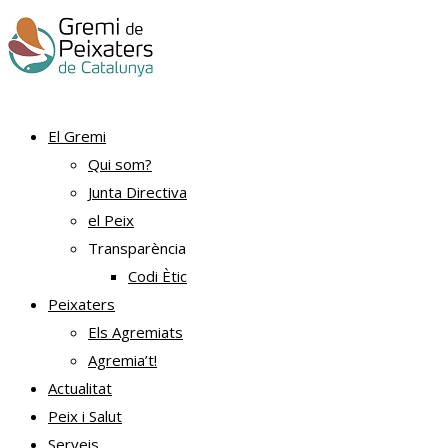
El Gremi
Qui som?
Junta Directiva
el Peix
Transparència
Codi Ètic
Peixaters
Els Agremiats
Agremia’t!
Actualitat
Peix i Salut
Serveis