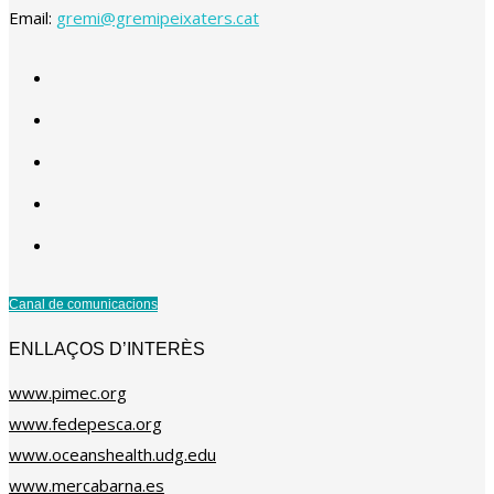
Email:
gremi@gremipeixaters.cat
Canal de comunicacions
ENLLAÇOS D’INTERÈS
www.pimec.org
www.fedepesca.org
www.oceanshealth.udg.edu
www.mercabarna.es