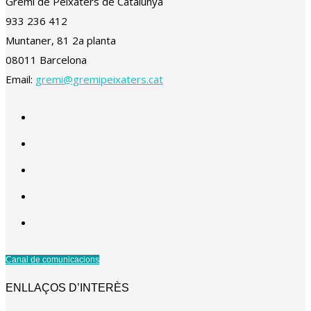
Gremi de Peixaters de Catalunya
933 236 412
Muntaner, 81 2a planta
08011 Barcelona
Email:
gremi@gremipeixaters.cat
Canal de comunicacions
ENLLAÇOS D’INTERÈS