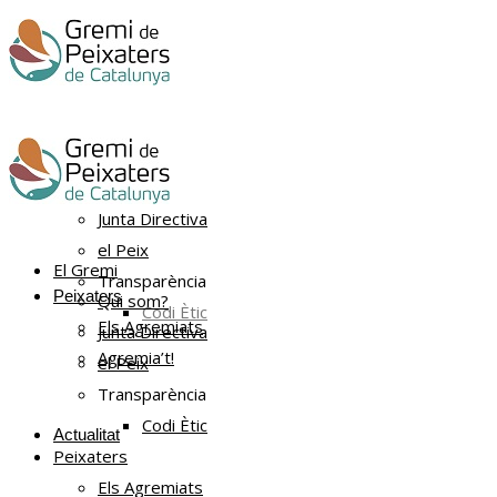
El Gremi
Qui som?
Junta Directiva
el Peix
El Gremi
Transparència
Peixaters
Qui som?
Codi Ètic
Els Agremiats
Junta Directiva
Agremia’t!
el Peix
Transparència
Codi Ètic
Actualitat
Peixaters
Els Agremiats