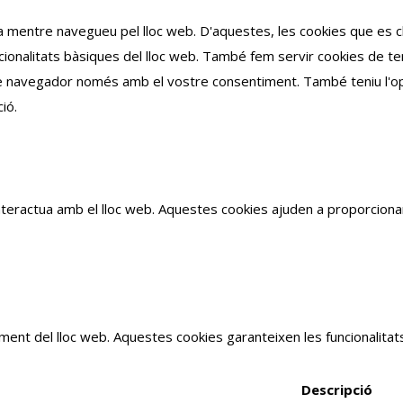
cia mentre navegueu pel lloc web.
D'aquestes, les cookies que es 
ionalitats bàsiques del lloc web.
També fem servir cookies de ter
e navegador només amb el vostre consentiment.
També teniu l'o
ió.
interactua amb el lloc web. Aquestes cookies ajuden a proporcionar
ent del lloc web. Aquestes cookies garanteixen les funcionalitats
Descripció