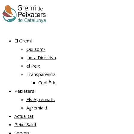
El Gremi
Qui som?
Junta Directiva
el Peix
Transparència
Codi Ètic
Peixaters
Els Agremiats
Agremia’t!
Actualitat
Peix i Salut
Serveis