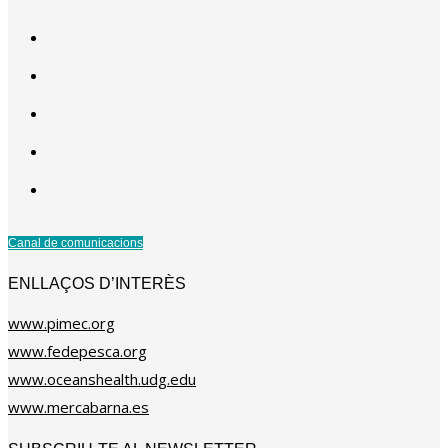
Canal de comunicacions
ENLLAÇOS D’INTERÈS
www.pimec.org
www.fedepesca.org
www.oceanshealth.udg.edu
www.mercabarna.es