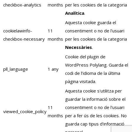
checkbox-analytics
months
per les cookies de la categoria
Analítica
.
Aquesta cookie guarda el
cookielawinfo-
11
consentiment o no de l'usuari
checkbox-necessary
months
per les cookies de la categoria
Necessàries
.
Cookie del plugin de
WordPress Polylang. Guarda el
pll_language
1 any
codi de l’idioma de la última
pàgina visitada.
Aquesta cookie s'utilitza per
guardar la informació sobre el
11
consentiment o no de l'usuari
viewed_cookie_policy
months
per a fer ús de les cookies. No
guarda cap tipus d'informació