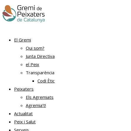
El Gremi
Qui som?
Junta Directiva
el Peix
Transparència
Codi Ètic
Peixaters
Els Agremiats
Agremia’t!
Actualitat
Peix i Salut
Serveis