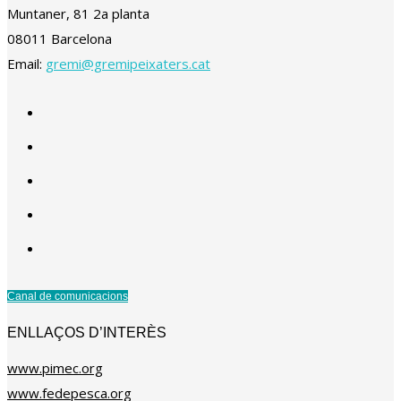
Muntaner, 81 2a planta
08011 Barcelona
Email:
gremi@gremipeixaters.cat
Canal de comunicacions
ENLLAÇOS D’INTERÈS
www.pimec.org
www.fedepesca.org