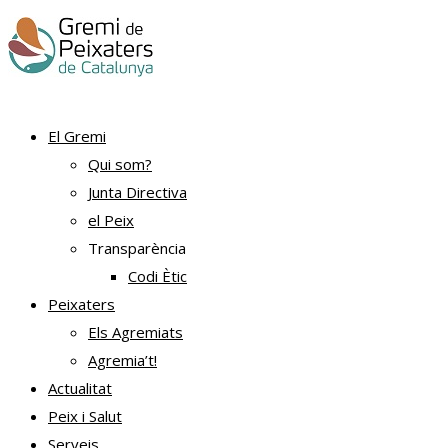
El Gremi
Qui som?
Junta Directiva
el Peix
Transparència
Codi Ètic
Peixaters
Els Agremiats
Agremia’t!
Actualitat
Peix i Salut
Serveis