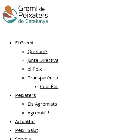
El Gremi
Qui som?
Junta Directiva
el Peix
Transparència
Codi Ètic
Peixaters
Els Agremiats
Agremia’t!
Actualitat
Peix i Salut
Serveis