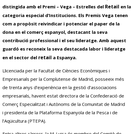
Retail
distingida amb el Premi – Vega – Estrelles del
en la
categoria especial d’Institucions. Els Premis Vega tenen
com a propòsit reivindicar i potenciar el paper de la
dona en el comerç espanyol, destacant la seva
contribució professional i el seu lideratge. Amb aquest
guardó es reconeix la seva destacada labor i lideratge
retail
en el sector del
a Espanya.
Llicenciada per la Facultat de Ciències Econòmiques i
Empresarials per la Complutense de Madrid, posseeix més
de trenta anys d’experiència en la gestió d’associacions
empresarials, havent estat directora de la Confederació de
Comerç Especialitzat i Autònoms de la Comunitat de Madrid
i presidenta de la Plataforma Espanyola de la Pesca i de
l’Aqüicultura (
PTEPA
).
Entra altres càrrecs, la M.
Luisa
és membre del Comitè de