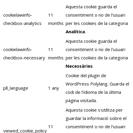
Aquesta cookie guarda el
cookielawinfo-
11
consentiment o no de l'usuari
checkbox-analytics
months
per les cookies de la categoria
Analítica
.
Aquesta cookie guarda el
cookielawinfo-
11
consentiment o no de l'usuari
checkbox-necessary
months
per les cookies de la categoria
Necessàries
.
Cookie del plugin de
WordPress Polylang. Guarda el
pll_language
1 any
codi de l’idioma de la última
pàgina visitada.
Aquesta cookie s'utilitza per
guardar la informació sobre el
11
consentiment o no de l'usuari
viewed_cookie_policy