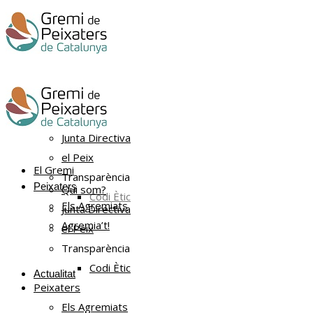
El Gremi
Qui som?
Junta Directiva
el Peix
El Gremi
Transparència
Peixaters
Qui som?
Codi Ètic
Els Agremiats
Junta Directiva
Agremia’t!
el Peix
Transparència
Codi Ètic
Actualitat
Peixaters
Els Agremiats