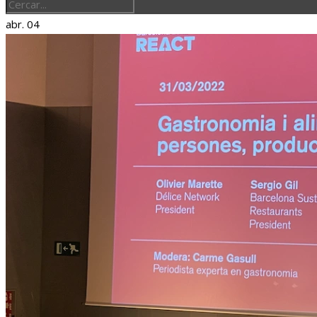
abr.
04