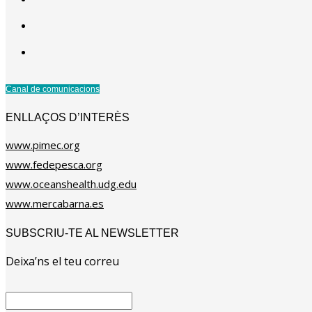
Canal de comunicacions
ENLLAÇOS D’INTERÈS
www.pimec.org
www.fedepesca.org
www.oceanshealth.udg.edu
www.mercabarna.es
SUBSCRIU-TE AL NEWSLETTER
Deixa’ns el teu correu