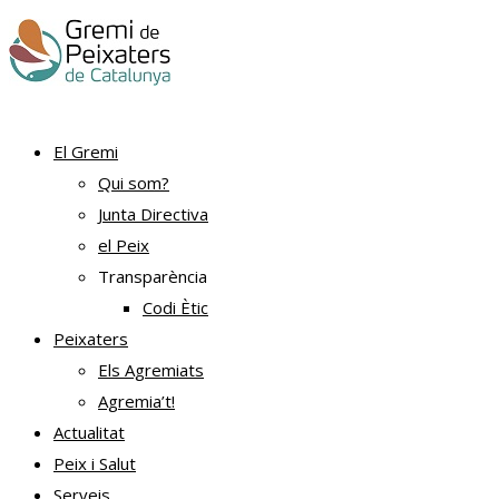
El Gremi
Qui som?
Junta Directiva
el Peix
Transparència
Codi Ètic
Peixaters
Els Agremiats
Agremia’t!
Actualitat
Peix i Salut
Serveis