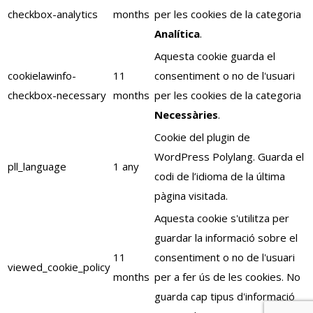
checkbox-analytics
months
per les cookies de la categoria
Analítica
.
Aquesta cookie guarda el
cookielawinfo-
11
consentiment o no de l'usuari
checkbox-necessary
months
per les cookies de la categoria
Necessàries
.
Cookie del plugin de
WordPress Polylang. Guarda el
pll_language
1 any
codi de l’idioma de la última
pàgina visitada.
Aquesta cookie s'utilitza per
guardar la informació sobre el
11
consentiment o no de l'usuari
viewed_cookie_policy
months
per a fer ús de les cookies. No
guarda cap tipus d'informació