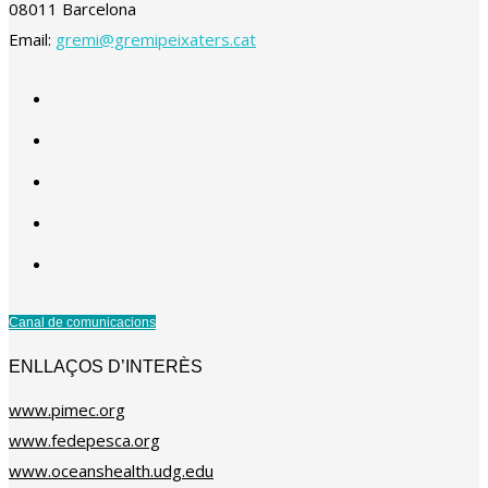
08011 Barcelona
Email:
gremi@gremipeixaters.cat
Canal de comunicacions
ENLLAÇOS D’INTERÈS
www.pimec.org
www.fedepesca.org
www.oceanshealth.udg.edu