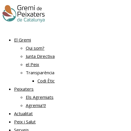
El Gremi
Qui som?
Junta Directiva
el Peix
Transparència
Codi Ètic
Peixaters
Els Agremiats
Agremia’t!
Actualitat
Peix i Salut
Serveis