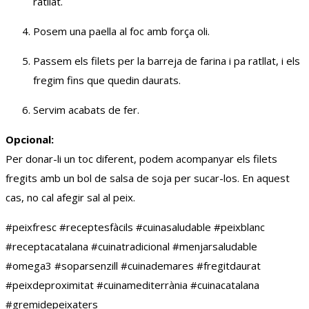
ratllat.
Posem una paella al foc amb força oli.
Passem els filets per la barreja de farina i pa ratllat, i els
fregim fins que quedin daurats.
Servim acabats de fer.
Opcional:
Per donar-li un toc diferent, podem acompanyar els filets
fregits amb un bol de salsa de soja per sucar-los. En aquest
cas, no cal afegir sal al peix.
#peixfresc #receptesfàcils #cuinasaludable #peixblanc
#receptacatalana #cuinatradicional #menjarsaludable
#omega3 #soparsenzill #cuinademares #fregitdaurat
#peixdeproximitat #cuinamediterrània #cuinacatalana
#gremidepeixaters