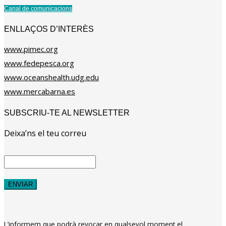
Canal de comunicacions
ENLLAÇOS D’INTERÈS
www.pimec.org
www.fedepesca.org
www.oceanshealth.udg.edu
www.mercabarna.es
SUBSCRIU-TE AL NEWSLETTER
Deixa’ns el teu correu
L’informem que podrà revocar en qualsevol moment el