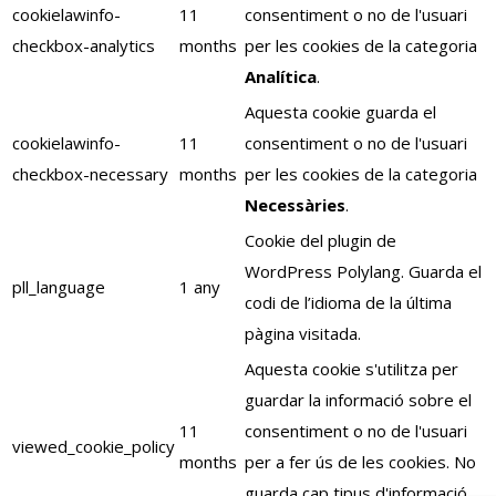
cookielawinfo-
11
consentiment o no de l'usuari
checkbox-analytics
months
per les cookies de la categoria
Analítica
.
Aquesta cookie guarda el
cookielawinfo-
11
consentiment o no de l'usuari
checkbox-necessary
months
per les cookies de la categoria
Necessàries
.
Cookie del plugin de
WordPress Polylang. Guarda el
pll_language
1 any
codi de l’idioma de la última
pàgina visitada.
Aquesta cookie s'utilitza per
guardar la informació sobre el
11
consentiment o no de l'usuari
viewed_cookie_policy
months
per a fer ús de les cookies. No
guarda cap tipus d'informació