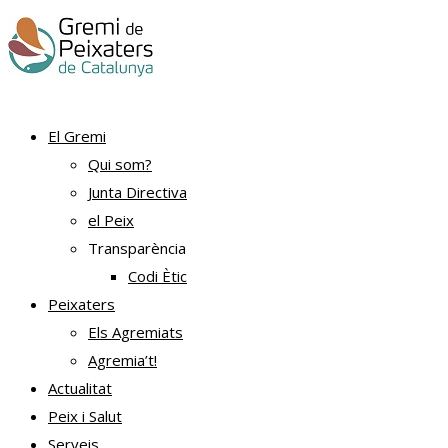
El Gremi
Qui som?
Junta Directiva
el Peix
Transparència
Codi Ètic
Peixaters
Els Agremiats
Agremia’t!
Actualitat
Peix i Salut
Serveis