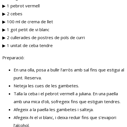
▶︎ 1 pebrot vermell
▶︎ 2 cebes
▶︎ 100 ml de crema de llet
▶︎ 1 got petit de vi blanc
▶︎ 2 cullerades de postres de pols de curri
▶︎ 1 unitat de ceba tendre
Preparació:
En una olla, posa a bullir l’arròs amb sal fins que estigui al
punt. Reserva.
Neteja les cues de les gambetes.
Talla la ceba i el pebrot vermell a juliana. En una paella
amb una mica d’oli, sofregeix fins que estiguin tendres.
Afegeix a la paella les gambetes i salteja.
Afegeix-hi el vi blanc, i deixa reduir fins que s’evapori
l’alcohol.