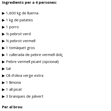
Ingredients per a 4 persones:
▶︎ 1,600 kg de lluerna
▶︎ 1 kg de patates
▶︎ 1 porro
▶︎ ½ pebrot verd
▶︎ ½ pebrot vermell
▶︎ 1 tomàquet gros
▶︎ 1 cullerada de pebre vermell dolç
▶︎ Pebre vermell picant (opcional)
▶︎ Sal
▶︎ Oli d’oliva verge extra
▶︎ 1 llimona
▶︎ 1 all picat
▶︎ 3 branques de julivert
Per al brou