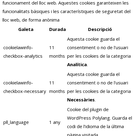
funcionament del lloc web. Aquestes cookies garanteixen les
funcionalitats bàsiques i les característiques de seguretat del
lloc web, de forma anònima
Galeta
Durada
Descripció
Aquesta cookie guarda el
cookielawinfo-
11
consentiment o no de l'usuari
checkbox-analytics
months
per les cookies de la categoria
Analítica
.
Aquesta cookie guarda el
cookielawinfo-
11
consentiment o no de l'usuari
checkbox-necessary
months
per les cookies de la categoria
Necessàries
.
Cookie del plugin de
WordPress Polylang. Guarda el
pll_language
1 any
codi de l’idioma de la última
pàgina visitada.