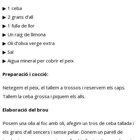
▶︎ 1 ceba
▶︎ 2 grans d’all
▶︎ 1 fulla de llor
▶︎ Un raig de llimona
▶︎ Oli d’oliva verge extra
▶︎ Sal
▶︎ Aigua mineral per cobrir el peix
Preparació i cocció:
Netegem el peix, el tallem a trossos i reservem els caps.
Tallem la ceba grossa i piquem els alls.
Elaboració del brou
Posem una olla al foc amb oli, afegim un tros de ceba tallada i
els grans d’all sencers i sense pelar. Donem un parell de