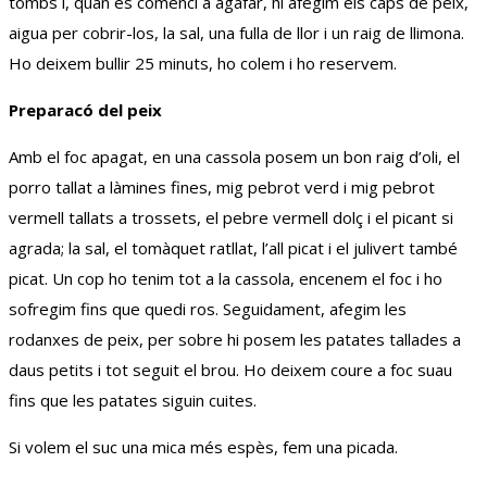
tombs i, quan es comenci a agafar, hi afegim els caps de peix,
aigua per cobrir-los, la sal, una fulla de llor i un raig de llimona.
Ho deixem bullir 25 minuts, ho colem i ho reservem.
Preparacó del peix
Amb el foc apagat, en una cassola posem un bon raig d’oli, el
porro tallat a làmines fines, mig pebrot verd i mig pebrot
vermell tallats a trossets, el pebre vermell dolç i el picant si
agrada; la sal, el tomàquet ratllat, l’all picat i el julivert també
picat. Un cop ho tenim tot a la cassola, encenem el foc i ho
sofregim fins que quedi ros. Seguidament, afegim les
rodanxes de peix, per sobre hi posem les patates tallades a
daus petits i tot seguit el brou. Ho deixem coure a foc suau
fins que les patates siguin cuites.
Si volem el suc una mica més espès, fem una picada.