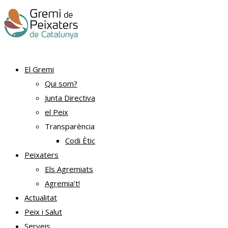
El Gremi
Qui som?
Junta Directiva
el Peix
Transparència
Codi Ètic
Peixaters
Els Agremiats
Agremia’t!
Actualitat
Peix i Salut
Serveis